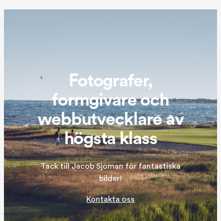
Fotografer,
formgivare och
webbutvecklare av
högsta klass
Tack till Jacob Sjöman för fantastiska
bilder!
Kontakta oss