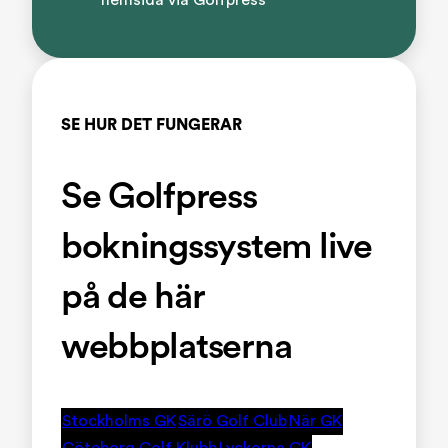
SE HUR DET FUNGERAR
Se Golfpress
bokningssystem live
på de här
webbplatserna
Stockholms GK
Särö Golf Club
När GK
Göteborg Golf Klubb
Lyckorna GK