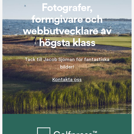
Fotografer,
formgivare och
webbutvecklare av
högsta klass
Tack till Jacob Sjöman för fantastiska
bilder!
Kontakta oss