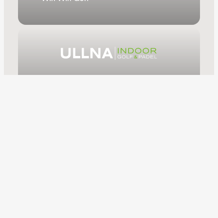
Ullna Indoor
Träningsverksamheten på Lyckorna
GK