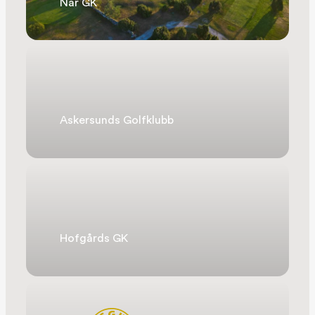
När GK
Askersunds Golfklubb
Hofgårds GK