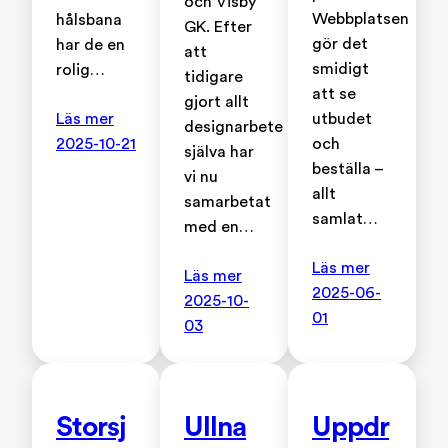
och Visby
Webbplatsen
hålsbana
GK. Efter
gör det
har de en
att
smidigt
rolig…
tidigare
att se
gjort allt
Läs mer
utbudet
designarbete
2025-10-21
och
själva har
beställa –
vi nu
allt
samarbetat
samlat…
med en…
Läs mer
Läs mer
2025-06-
2025-10-
01
03
Storsj
Ullna
Uppdr