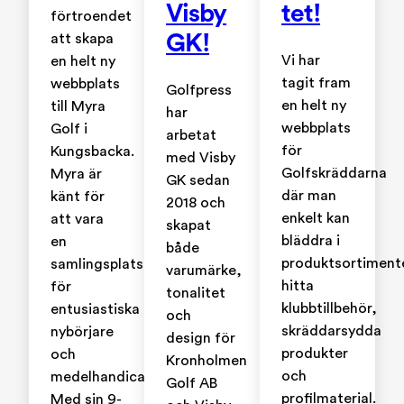
Visby
tet!
förtroendet
GK!
att skapa
Vi har
en helt ny
tagit fram
webbplats
Golfpress
en helt ny
till Myra
har
webbplats
Golf i
arbetat
för
Kungsbacka.
med Visby
Golfskräddarna
Myra är
GK sedan
där man
känt för
2018 och
enkelt kan
att vara
skapat
bläddra i
en
både
produktsortiment
samlingsplats
varumärke,
hitta
för
tonalitet
klubbtillbehör,
entusiastiska
och
skräddarsydda
nybörjare
design för
produkter
och
Kronholmen
och
medelhandicappare.
Golf AB
profilmaterial.
Med sin 9-