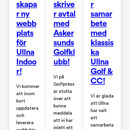
skapa
skrive
r
r ny
r avtal
samar
webb
med
bete
plats
Asker
med
för
sunds
klassis
Ullna
Golfkl
ka
Indoo
ubb!
Ullna
r!
Golf &
Vi på
CC!
Golfpress
Vi kommer
är stolta
att inom
Vi är glada
över att
kort
att Ullna
kunna
uppdatera
har valt
meddela
och
att
att vi har
leverera
samarbeta
inlett ett