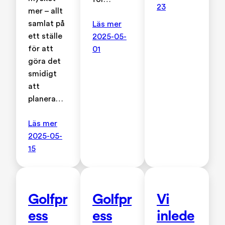
23
mer – allt
samlat på
Läs mer
ett ställe
2025-05-
för att
01
göra det
smidigt
att
planera…
Läs mer
2025-05-
15
Golfpr
Golfpr
Vi
ess
ess
inlede