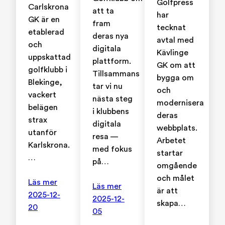
Golfpress
Carlskrona
att ta
har
GK är en
fram
tecknat
etablerad
deras nya
avtal med
och
digitala
Kävlinge
uppskattad
plattform.
GK om att
golfklubb i
Tillsammans
bygga om
Blekinge,
tar vi nu
och
vackert
nästa steg
modernisera
belägen
i klubbens
deras
strax
digitala
webbplats.
utanför
resa —
Arbetet
Karlskrona.
med fokus
startar
…
på…
omgående
och målet
Läs mer
Läs mer
är att
2025-12-
2025-12-
skapa…
20
05