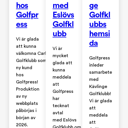
hos
med
ge
Golfpr
Eslövs
Golfkl
ess
Golfkl
ubbs
ubb
hemsi
Vi är glada
da
att kunna
Vi är
välkomna Carlskrona
mycket
Golfpress
Golfklubb som
glada att
inleder
ny kund
kunna
samarbete
hos
meddela
med
Golfpress!
att
Kävlinge
Produktion
Golfpress
Golfklubb!
av ny
har
Vi är glada
webbplats
tecknat
att
påbörjas i
avtal
meddela
början av
med Eslövs
att
2026.
Golfklubb om