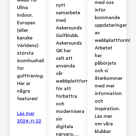
webb för
med oss
nytt
Ullna
inför
samarbete
Indoor.
kommande
med
Europas
uppdateringar
Askersunds
(eller
av
Golfklubb.
kanske
webbplattform!
Askersunds
Världens)
Arbetet
GK har
största
har
valt att
inomhushall
påbörjats
använda
för
och vi
vår
golfträning.
återkommer
webbplattform
Här är
med mer
för att
några
information
förbättra
features!
och
och
inspiration.
modernisera
Läs mer
Läs mer
sin
2024-11-22
om våra
digitala
klubbar
närvaro.…