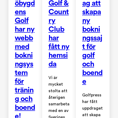
öbygd
Golf &
ag att
ens
Count
skapa
Golf
ry
ny
har ny
Club
bokni
webb
har
ngssaj
med
fått ny
t för
bokni
hemsi
golf
ngsys
da
och
tem
boend
Vi är
för
e
mycket
tränin
stolta att
Golfpress
g och
återigen
har fått
samarbeta
boend
uppdraget
med en av
e!
att skapa
Sveriges