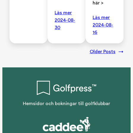
här >
Läs mer
Läs mer
2024-08-
2024-08-
30
16
Older Posts
→
Hemsidor och bokningar till golfklubbar