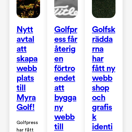
Nytt
Golfpr
Golfsk
avtal
ess får
rädda
att
återig
rna
skapa
en
har
webb
förtro
fått ny
plats
endet
webb
till
att
shop
Myra
bygga
och
Golf!
ny
grafis
webb
k
Golfpress
till
identi
har fått