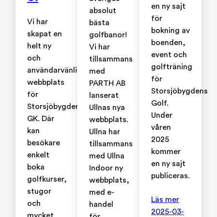
en ny sajt
absolut
för
Vi har
bästa
bokning av
skapat en
golfbanor!
boenden,
helt ny
Vi har
event och
och
tillsammans
golfträning
användarvänlig
med
för
webbplats
PARTH AB
Storsjöbygdens
för
lanserat
Golf.
Storsjöbygdens
Ullnas nya
Under
GK. Där
webbplats.
våren
kan
Ullna har
2025
besökare
tillsammans
kommer
enkelt
med Ullna
en ny sajt
boka
Indoor ny
publiceras.
golfkurser,
webbplats,
stugor
med e-
Läs mer
och
handel
2025-03-
mycket
för…